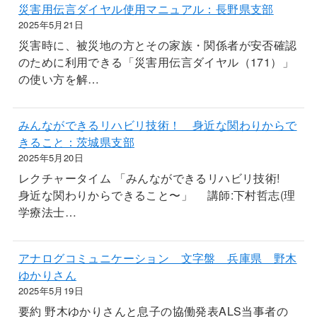
災害用伝言ダイヤル使用マニュアル：長野県支部
2025年5月21日
災害時に、被災地の方とその家族・関係者が安否確認
のために利用できる「災害用伝言ダイヤル（171）」
の使い方を解…
みんなができるリハビリ技術！ 身近な関わりからで
きること：茨城県支部
2025年5月20日
レクチャータイム 「みんなができるリハビリ技術!
身近な関わりからできること〜」 講師:下村哲志(理
学療法士…
アナログコミュニケーション 文字盤 兵庫県 野木
ゆかりさん
2025年5月19日
要約 野木ゆかりさんと息子の協働発表ALS当事者の