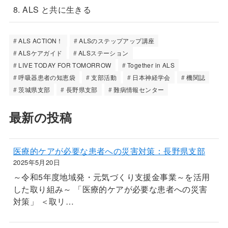
8. ALS と共に生きる
ALS ACTION！
ALSのステップアップ講座
ALSケアガイド
ALSステーション
LIVE TODAY FOR TOMORROW
Together in ALS
呼吸器患者の知恵袋
支部活動
日本神経学会
機関誌
茨城県支部
長野県支部
難病情報センター
最新の投稿
医療的ケアが必要な患者への災害対策：長野県支部
2025年5月20日
～令和5年度地域発・元気づくり支援金事業～を活用
した取り組み～ 「医療的ケアが必要な患者への災害
対策」 ＜取リ…