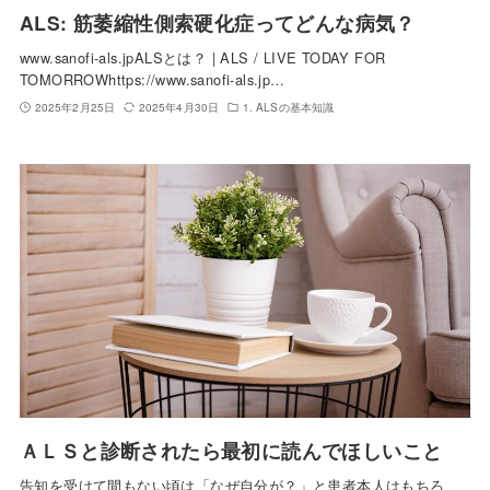
ALS: 筋萎縮性側索硬化症ってどんな病気？
www.sanofi-als.jpALSとは？ | ALS / LIVE TODAY FOR
TOMORROWhttps://www.sanofi-als.jp…
2025年2月25日
2025年4月30日
1. ALSの基本知識
ＡＬＳと診断されたら最初に読んでほしいこと
告知を受けて間もない頃は「なぜ自分が？」と患者本人はもちろ