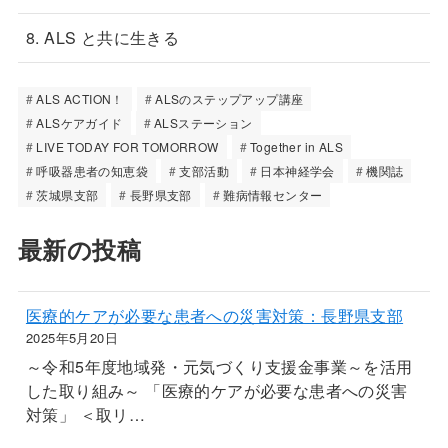
8. ALS と共に生きる
ALS ACTION！
ALSのステップアップ講座
ALSケアガイド
ALSステーション
LIVE TODAY FOR TOMORROW
Together in ALS
呼吸器患者の知恵袋
支部活動
日本神経学会
機関誌
茨城県支部
長野県支部
難病情報センター
最新の投稿
医療的ケアが必要な患者への災害対策：長野県支部
2025年5月20日
～令和5年度地域発・元気づくり支援金事業～を活用
した取り組み～ 「医療的ケアが必要な患者への災害
対策」 ＜取リ…